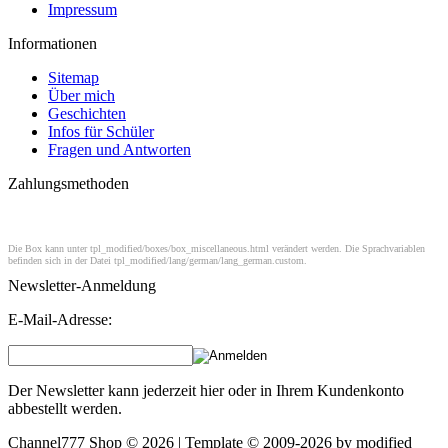
Impressum
Informationen
Sitemap
Über mich
Geschichten
Infos für Schüler
Fragen und Antworten
Zahlungsmethoden
Die Box kann unter tpl_modified/boxes/box_miscellaneous.html verändert werden. Die Sprachvariablen
befinden sich in der Datei tpl_modified/lang/german/lang_german.custom.
Newsletter-Anmeldung
E-Mail-Adresse:
Der Newsletter kann jederzeit hier oder in Ihrem Kundenkonto
abbestellt werden.
Channel777 Shop © 2026 | Template © 2009-2026 by
mod
ified