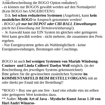
Artikelbeschreibung die BOGO Option enthalten!)
- es können nur BOGOS gewählt werden auf den Normalpreis!
(Kein BOGO bei ANGEBOTEN!)
D.h.
bei schon reduzierten Systemen
(Angebote), kann
kein
zusätzliches BOGO
in Anspruch genommen werden!
-
BOGO gilt
nur bei DEPOT oder CHI-BALL Einweihungen
(nicht bei Einweihung mit Terminvereinbarung!).
- Je Auswahl kann nur EIN System im gleichen oder geringeren
Wert kann gewählt werden - nicht mehrere, die zusammen den Preis
ergeben.
- Nur Energiesysteme gelten als Wahlmöglichkeit - keine
Energieanwendungen, Beratungen oder Coachings.
BOGO ist auch
bei wenigen Systemen
von Mariah Windsong-
Couture und Linda Colibert/ Daelyn Wolf
möglich. (in der
Beschreibung des jeweiligen Systems gekennzeichnet)
Bitte geben Sie die gewünschten zusätzlichen Systeme
im
KOMMENTARFELD BEIM BESTELLVORGANG
mit an
oder direkt per Email mit der Bestellung!!
*BOGO = Buy one get one free - kauf eins erhalte eins im selben
oder geringeren Wert kostenlos dazu.
** Außer:
Mystic Art of Java - Mystische Kunst Javas 1-10 von
Hari Andri Winarso-