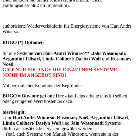
Haftungsausschluß im Impressum).
authorisierte Wiederverkäuferin für Energiesysteme von Hari Andri
Winarso.
BOGO (*) Optionen
für alle Systeme
von Hari Andri Winarso**
,
Jalu Wasonoadi,
Argandini Titisari, Linda Colibert/ Daelyn Wolf
und
Rosemary
Noel!
GILT NUR SOLANGE DIE EINZELNEN SYSTEME
NICHT IM ANGEBOT SIND!
Mit persönlicher Erlaubnis der Begründer.
BOGO = Buy one get one free -
kauf eins erhalte eins im selben
oder geringeren Wert kostenlos dazu.
hierbei gilt:
- nur
Hari Andri Winarso, Rosemary Noel, Argandini Titisari
,
Linda Colibert/ Daelyn Wolf
und
Jalu Wasonoadi
Systeme
dürfen als zusätzliches System gewählt werden.
(ggf. auch Systeme von Mariah Windsong, wenn sie in der